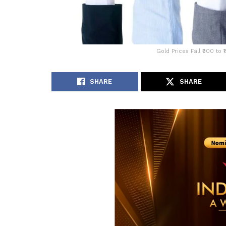
Gold Prices Fall ₹900 to
SHARE
SHARE