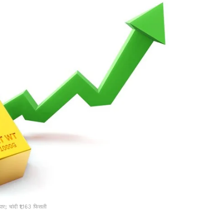
र; चांदी ₹1,163 फिसली