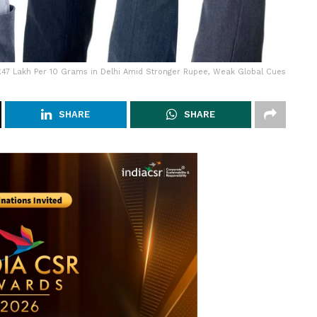
 ₹1.47 Lakh Per 10 Grams in Delhi Amid Stronger Rupee, Weak Global Cues
SHARE
SHARE